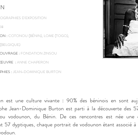
UN
OGRAPHIES D'EXPOSITION
08
ION :
COTONOU (BÉNIN), LOME (TOGO),
(BELGIQUE)
'OUVRAGE :
FONDATION ZINSOU
D'ŒUVRE :
ANNE CHAPERON
HIES :
JEAN-DOMINIQUE BURTON
n est une culture vivante : 90% des béninois en sont auj
phe Jean-Dominique Burton est parti à la découverte des 57
 ou vodounon, du Bénin. De ces rencontres est née une 
nt 57 dyptiques, chaque portrait de vodounon étant associé à
 vodoun.