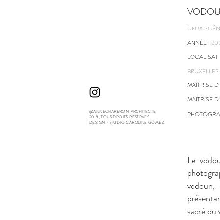
VODO
DEUX SCÉN
ANNÉE :
20
LOCALISAT
BRUXELLES 
MAÎTRISE D
MAÎTRISE 
@ANNECHAPERON_ARCHITECTE
PHOTOGRAP
2018, TOUS DROITS
RÉSERVÉS
DESIGN - STUDIO CAROLINE GOMEZ
Le vodou
photogra
vodoun,
présenta
sacré ou