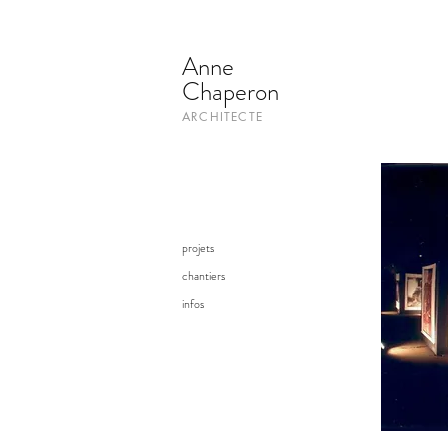
Anne
Chaperon
ARCHITECTE
projets
chantiers
infos