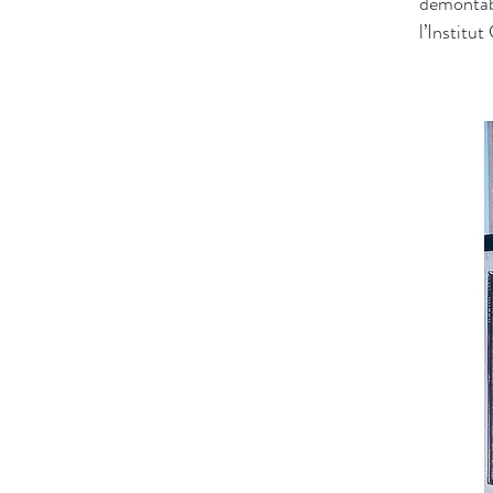
démontabl
l’Institu